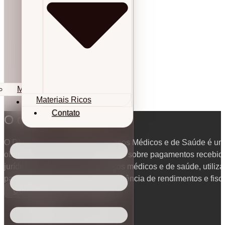
Materiais Ricos
Materiais Ricos
Contato
Contato
O que é o DMED?
O DMED – Declaração de Serviços Médicos e de Saúde é um 
obrigatório que reúne informações sobre pagamentos recebido
jurídicas na prestação de serviços médicos e de saúde, utiliz
para cruzamento de dados, conferência de rendimentos e fiscal
Contabilidade para Médicos
14/10/2025
Atualizado em 16/10/2025