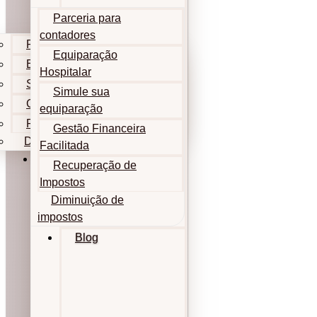
Parceria para
contadores
Parceria para contadores
Equiparação
Equiparação Hospitalar
Hospitalar
Simule sua equiparação
Simule sua
Gestão Financeira Facilitada
equiparação
Recuperação de Impostos
Gestão Financeira
Diminuição de impostos
Facilitada
Blog
Recuperação de
Impostos
Diminuição de
impostos
Blog