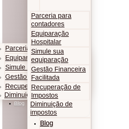
Parceria para
contadores
Equiparação
Hospitalar
Parceria para contadores
Simule sua
Equiparação Hospitalar
equiparação
Simule sua equiparação
Gestão Financeira
Gestão Financeira Facilitada
Facilitada
Recuperação de Impostos
Recuperação de
Diminuição de impostos
Impostos
Diminuição de
Blog
impostos
Blog