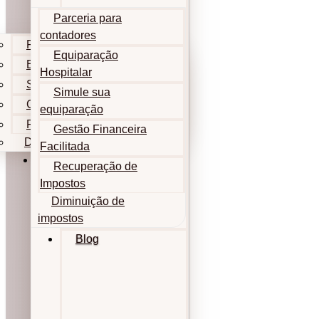
Parceria para
contadores
Parceria para contadores
Equiparação
Equiparação Hospitalar
Hospitalar
Simule sua equiparação
Simule sua
Gestão Financeira Facilitada
equiparação
Recuperação de Impostos
Gestão Financeira
Diminuição de impostos
Facilitada
Blog
Recuperação de
Impostos
Diminuição de
impostos
Blog