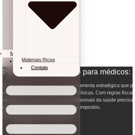
Materiais Ricos
Materiais Ricos
Contato
Contato
Planejamento tributário para médicos:
O planejamento tributário é uma ferramenta estratégica que p
na gestão financeira de médicos e clínicas. Com regras fiscais
opções de regimes tributários, profissionais da saúde precis
como reduzir legalmente a carga de impostos.
Contabilidade para Médicos
27/10/2025
Atualizado em 27/10/2025