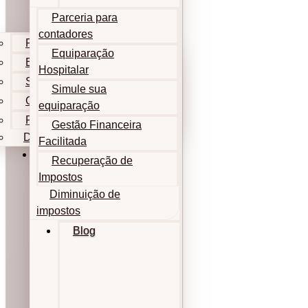
Parceria para
contadores
Parceria para contadores
Equiparação
Equiparação Hospitalar
Hospitalar
Simule sua equiparação
Simule sua
Gestão Financeira Facilitada
equiparação
Recuperação de Impostos
Gestão Financeira
Diminuição de impostos
Facilitada
Blog
Recuperação de
Impostos
Diminuição de
impostos
Blog