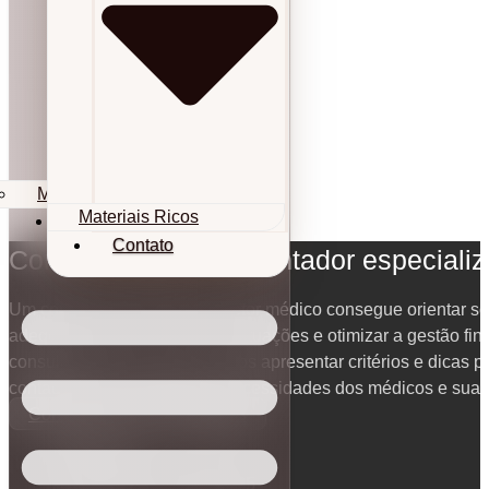
Materiais Ricos
Materiais Ricos
Contato
Contato
Como escolher um contador especiali
Um contador experiente no setor médico consegue orientar sob
adequado, reduzir riscos de autuações e otimizar a gestão fina
consultório. Neste artigo, vamos apresentar critérios e dicas p
contador ideal, alinhado às necessidades dos médicos e suas 
Contabilidade para Médicos
24/10/2025
Atualizado em 24/10/2025