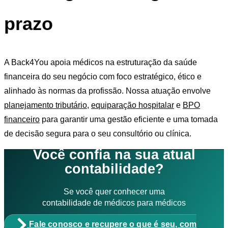
prazo
A Back4You apoia médicos na estruturação da saúde
financeira do seu negócio com foco estratégico, ético e
alinhado às normas da profissão. Nossa atuação envolve
planejamento tributário
,
equiparação hospitalar
e
BPO
financeiro
para garantir uma gestão eficiente e uma tomada
de decisão segura para o seu consultório ou clínica.
Você confia na sua atual
contabilidade?
Se você quer conhecer uma
contabilidade de médicos para médicos
Fale conosco e recupere o que é seu, com