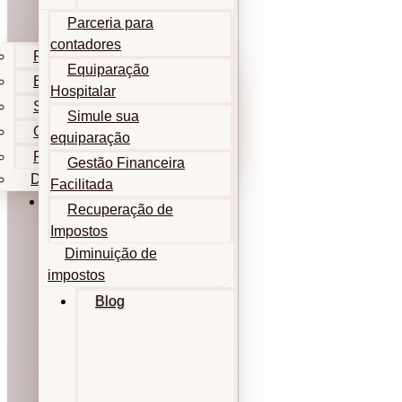
Parceria para
contadores
Parceria para contadores
Equiparação
Equiparação Hospitalar
Hospitalar
Simule sua equiparação
Simule sua
Gestão Financeira Facilitada
equiparação
Recuperação de Impostos
Gestão Financeira
Diminuição de impostos
Facilitada
Blog
Recuperação de
Impostos
Diminuição de
impostos
Blog