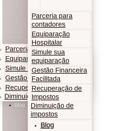
Parceria para
contadores
Equiparação
Hospitalar
Parceria para contadores
Simule sua
Equiparação Hospitalar
equiparação
Simule sua equiparação
Gestão Financeira
Gestão Financeira Facilitada
Facilitada
Recuperação de Impostos
Recuperação de
Diminuição de impostos
Impostos
Diminuição de
Blog
impostos
Blog