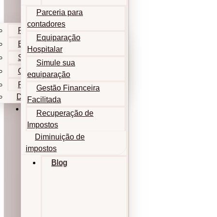
Parceria para
contadores
Parceria para contadores
Equiparação
Equiparação Hospitalar
Hospitalar
Simule sua equiparação
Simule sua
Gestão Financeira Facilitada
equiparação
Recuperação de Impostos
Gestão Financeira
Diminuição de impostos
Facilitada
Blog
Recuperação de
Impostos
Diminuição de
impostos
Blog