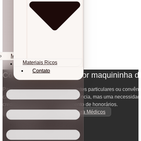
Materiais Ricos
Materiais Ricos
Contato
Contato
Como escolher a melhor maquininha de
Para médicos que atendem pacientes particulares ou convêni
cartão não é apenas uma conveniência, mas uma necessidade 
credibilidade e facilita o recebimento de honorários.
Carreira Médica
Gestão para Médicos
13/02/2026
Atualizado em 13/02/2026