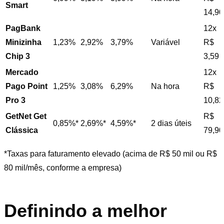
Smart
14,90
PagBank
12x
Minizinha
1,23%
2,92%
3,79%
Variável
R$
Chip 3
3,59
Mercado
12x
Pago Point
1,25%
3,08%
6,29%
Na hora
R$
Pro 3
10,82
GetNet Get
R$
0,85%*
2,69%*
4,59%*
2 dias úteis
Clássica
79,90
*Taxas para faturamento elevado (acima de R$ 50 mil ou R$
80 mil/mês, conforme a empresa)
Definindo a melhor