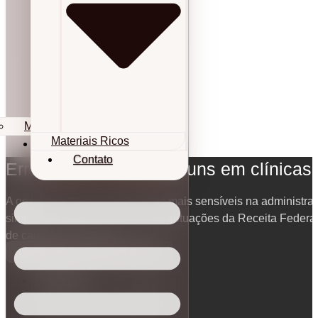
Materiais Ricos
Materiais Ricos
Contato
Contato
Erros fiscais mais comuns em clínicas
A gestão fiscal é uma das áreas mais sensíveis na administra
simples erro pode gerar multas, autuações da Receita Federal
de caixa da instituição.
Contabilidade para Médicos
17/03/2026
Atualizado em 08/04/2026