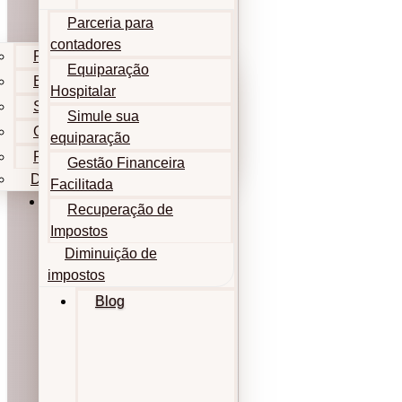
Parceria para
contadores
Parceria para contadores
Equiparação
Equiparação Hospitalar
Hospitalar
Simule sua equiparação
Simule sua
Gestão Financeira Facilitada
equiparação
Recuperação de Impostos
Gestão Financeira
Diminuição de impostos
Facilitada
Blog
Recuperação de
Impostos
Diminuição de
impostos
Blog